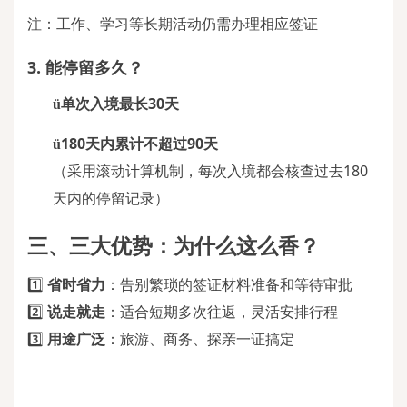
注：工作、学习等长期活动仍需办理相应签证
3. 能停留多久？
单次入境最长
30天
ü
180天内累计不超过90天
ü
（采用滚动计算机制，每次入境都会核查过去
180
天内的停留记录）
三、三大优势：为什么这么香？
1️⃣
省时省力
：告别繁琐的签证材料准备和等待审批
2️⃣
说走就走
：适合短期多次往返，灵活安排行程
3️⃣
用途广泛
：旅游、商务、探亲一证搞定